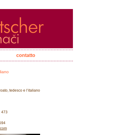
contatto
liano
roato, tedesco e l’italiano
2 473
 594
.com